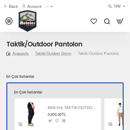
Back
Account
⋯
TL
TRY
Taktik/Outdoor Pantolon
Taktik/Outdoor Giyim
Taktik/Outdoor Pantolon
home
En Çok Satanlar
En Çok Satanlar
AKN 516 TAKTİK/OUTDOOR RIPSTOP SİYAH PANTOLON
3.200,00TL