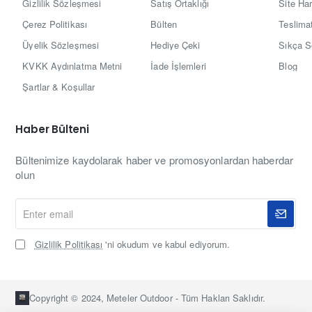
Gizlilik Sözleşmesi
Satış Ortaklığı
Site Har
Çerez Politikası
Bülten
Teslimat
Üyelik Sözleşmesi
Hediye Çeki
Sıkça S
KVKK Aydınlatma Metni
İade İşlemleri
Blog
Şartlar & Koşullar
Haber Bülteni
Bültenimize kaydolarak haber ve promosyonlardan haberdar
olun
Enter
email
Gizlilik Politikası
'ni okudum ve kabul ediyorum.
Copyright © 2024, Meteler Outdoor - Tüm Hakları Saklıdır.