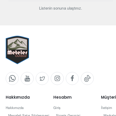
Listenin sonuna ulaştınız.
Hakkımızda
Hesabım
Müşteri
Hakkımızda
Giriş
İletişim
Mesafeli Satış Sözleşmesi
Sipariş Geçmişi
Markala