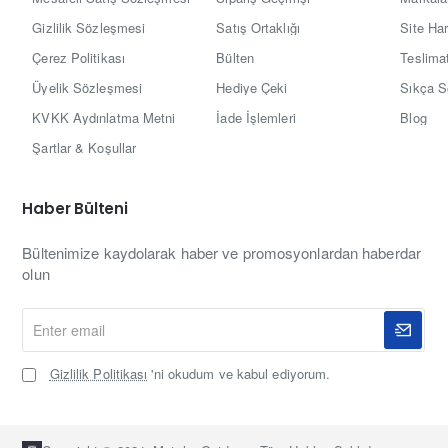
Gizlilik Sözleşmesi
Satış Ortaklığı
Site Har
Çerez Politikası
Bülten
Teslimat
Üyelik Sözleşmesi
Hediye Çeki
Sıkça S
KVKK Aydınlatma Metni
İade İşlemleri
Blog
Şartlar & Koşullar
Haber Bülteni
Bültenimize kaydolarak haber ve promosyonlardan haberdar
olun
Enter
email
Gizlilik Politikası
'ni okudum ve kabul ediyorum.