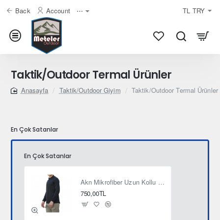
Back
Account
⋯
TL
TRY
Taktik/Outdoor Termal Ürünler
Taktik/Outdoor Giyim
Taktik/Outdoor Termal Ürünler
home
En Çok Satanlar
En Çok Satanlar
Akn Mikrofiber Uzun Kollu Yarım Fermuar Sweatshırt SİYAH
750,00TL