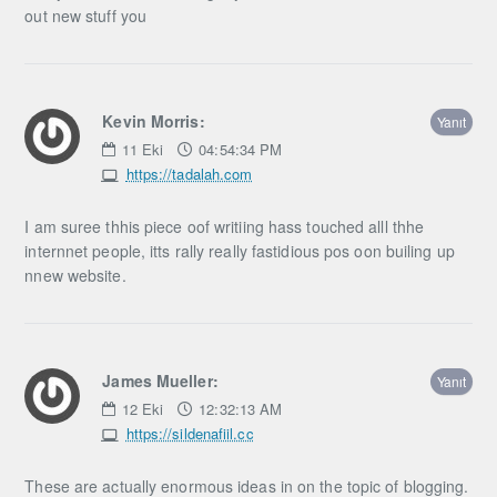
out new stuff you
Kevin Morris:
Yanıt
11
Eki
04:54:34 PM
https://tadalah.com
I am suree thhis piece oof writiing hass touched alll thhe
internnet people, itts rally really fastidious pos oon builing up
nnew website.
James Mueller:
Yanıt
12
Eki
12:32:13 AM
https://sildenafiil.cc
These are actually enormous ideas in on the topic of blogging.