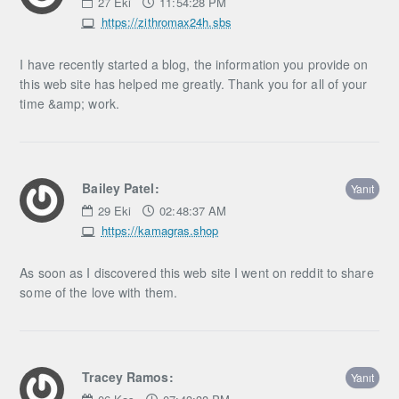
27
Eki
11:54:28 PM
https://zithromax24h.sbs
I have recently started a blog, the information you provide on
this web site has helped me greatly. Thank you for all of your
time &amp; work.
Bailey Patel:
Yanıt
29
Eki
02:48:37 AM
https://kamagras.shop
As soon as I discovered this web site I went on reddit to share
some of the love with them.
Tracey Ramos:
Yanıt