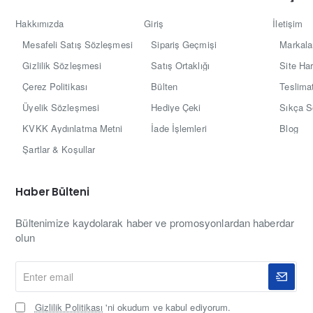
Hakkımızda
Giriş
İletişim
Mesafeli Satış Sözleşmesi
Sipariş Geçmişi
Markala
Gizlilik Sözleşmesi
Satış Ortaklığı
Site Har
Çerez Politikası
Bülten
Teslimat
Üyelik Sözleşmesi
Hediye Çeki
Sıkça S
KVKK Aydınlatma Metni
İade İşlemleri
Blog
Şartlar & Koşullar
Haber Bülteni
Bültenimize kaydolarak haber ve promosyonlardan haberdar
olun
Enter
email
Gizlilik Politikası
'ni okudum ve kabul ediyorum.