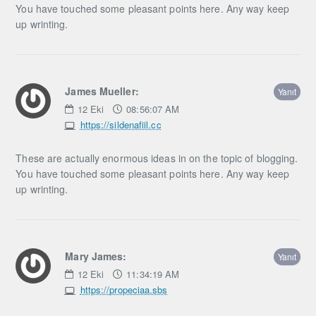
You have touched some pleasant points here. Any way keep
up wrinting.
James Mueller:
Yanıt
12
Eki
08:56:07 AM
https://sildenafiil.cc
These are actually enormous ideas in on the topic of blogging.
You have touched some pleasant points here. Any way keep
up wrinting.
Mary James:
Yanıt
12
Eki
11:34:19 AM
https://propeciaa.sbs