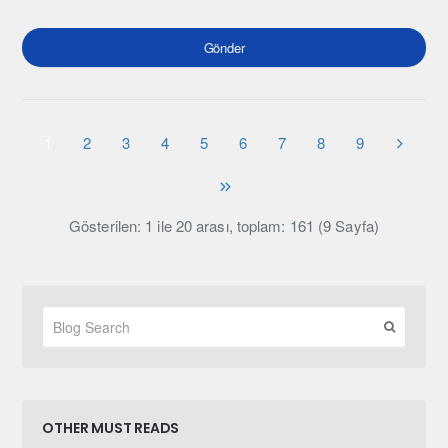
Gönder
1
2
3
4
5
6
7
8
9
Gösterilen: 1 ile 20 arası, toplam: 161 (9 Sayfa)
OTHER MUST READS