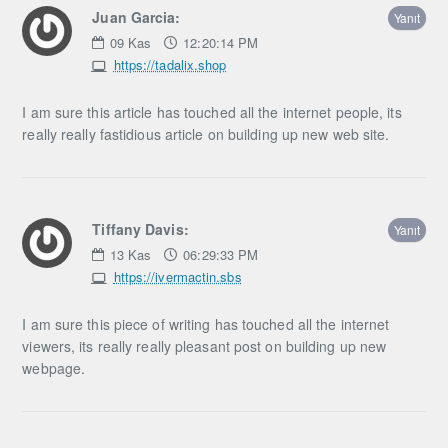
Juan Garcia:
Yanıt
09
Kas
12:20:14 PM
https://tadalix.shop
I am sure this article has touched all the internet people, its
really really fastidious article on building up new web site.
Tiffany Davis:
Yanıt
13
Kas
06:29:33 PM
https://ivermactin.sbs
I am sure this piece of writing has touched all the internet
viewers, its really really pleasant post on building up new
webpage.