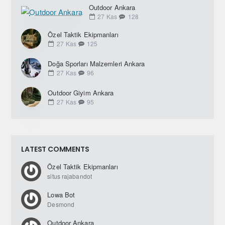
Outdoor Ankara
27
Kas
128
Özel Taktik Ekipmanları
27
Kas
125
Doğa Sporları Malzemleri Ankara
27
Kas
96
Outdoor Giyim Ankara
27
Kas
95
LATEST COMMENTS
Özel Taktik Ekipmanları
situs rajabandot
Lowa Bot
Desmond
Outdoor Ankara