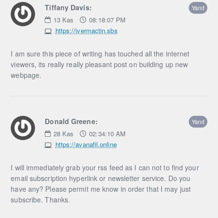
Tiffany Davis:
Yanıt
13
Kas
08:18:07 PM
https://ivermactin.sbs
I am sure this piece of writing has touched all the internet
viewers, its really really pleasant post on building up new
webpage.
Donald Greene:
Yanıt
28
Kas
02:34:10 AM
https://avanafil.online
I will immediately grab your rss feed as I can not to find your
email subscription hyperlink or newsletter service. Do you
have any? Please permit me know in order that I may just
subscribe. Thanks.