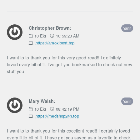
Christopher Brown:
Yanıt
10
Eki
10:59:23 AM
https://amoxibest.top
I want to to thank you for this very good read!! I definitely
loved every bit of it. I've got you bookmarked to check out new
stuff you
Mary Walsh:
Yanıt
10
Eki
08:42:19 PM
https://medshop24h.top
I want to to thank you for this excellent read!! I certainly loved
every little bit of it. I have got you saved as a favorite to check