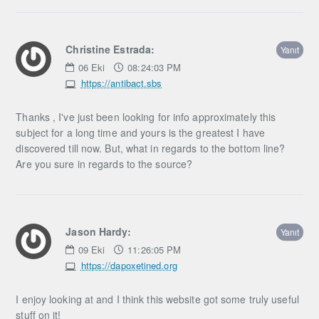
Christine Estrada:
Yanıt
06
Eki
08:24:03 PM
https://antibact.sbs
Thanks , I've just been looking for info approximately this
subject for a long time and yours is the greatest I have
discovered till now. But, what in regards to the bottom line?
Are you sure in regards to the source?
Jason Hardy:
Yanıt
09
Eki
11:26:05 PM
https://dapoxetined.org
I enjoy looking at and I think this website got some truly useful
stuff on it!