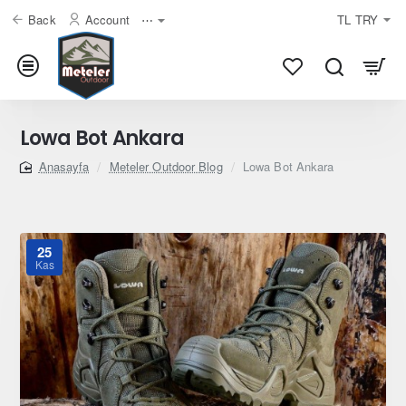
Back
Account
⋯
TL
TRY
Lowa Bot Ankara
Meteler Outdoor Blog
Lowa Bot Ankara
home
25
Kas